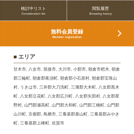
検討中リスト
閲覧履歴
Consideration list
Browsing history
無料会員登録
Member registration
■
エリア
甘木市, 八女市, 筑後市, 大川市, 小郡市, 朝倉市杷木, 朝倉
郡三輪町, 朝倉郡夜須町, 朝倉郡小石原村, 朝倉郡宝珠山
村, うきは市, 三井郡大刀洗町, 三潴郡大木町, 八女郡黒木
町, 八女郡立花町, 八女郡広川町, 八女郡矢部村, 八女郡星
野村, 山門郡瀬高町, 山門郡大和町, 山門郡三橋町, 山門郡
山川町, 京都郡, 鳥栖市, 三養基郡基山町, 三養基郡みやき
町, 三養基郡上峰町, 佐賀市