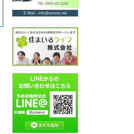
TEL 0942-45-1100
E-Mail：info@umeno.net