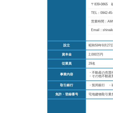
〒839-086
TEL：0942-45
営業時間：AM
Email：shinai
設立
昭和59年9月27
資本金
2,000万円
従業員
29名
・不動産の売買
事業内容
・その他不動産
取引銀行
・筑邦銀行 ・
免許・登録番号
宅地建物取引業免