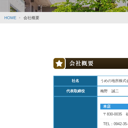
HOME
会社概要
社名
うめの地所株式
代表取締役
梅野 誠二
本店
〒830-003
TEL：0942-35