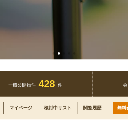
428
一般公開物件
件
会
マイページ
検討中リスト
閲覧履歴
無料