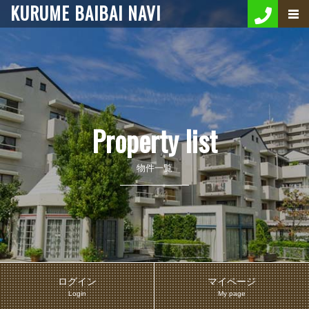
KURUME BAIBAI NAVI
Property list
物件一覧
ログイン
マイページ
Login
My page