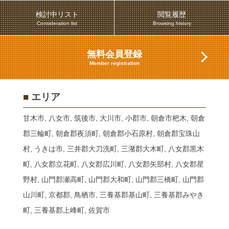
検討中リスト
閲覧履歴
Consideration list
Browsing history
無料会員登録
Member registration
■
エリア
甘木市, 八女市, 筑後市, 大川市, 小郡市, 朝倉市杷木, 朝倉
郡三輪町, 朝倉郡夜須町, 朝倉郡小石原村, 朝倉郡宝珠山
村, うきは市, 三井郡大刀洗町, 三潴郡大木町, 八女郡黒木
町, 八女郡立花町, 八女郡広川町, 八女郡矢部村, 八女郡星
野村, 山門郡瀬高町, 山門郡大和町, 山門郡三橋町, 山門郡
山川町, 京都郡, 鳥栖市, 三養基郡基山町, 三養基郡みやき
町, 三養基郡上峰町, 佐賀市