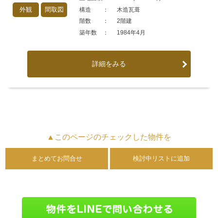
外観
間取図
構造 ：
木造瓦葺
階数 ：
2階建
築年数 ：
1984年4月
詳細をみる
▲このページのチェックした物件を
まとめてお問合せ
検討中リストに追加