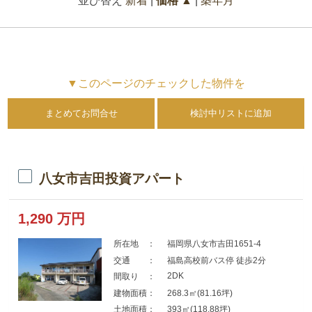
並び替え
新着
|
価格 ▲
|
築年月
▼このページのチェックした物件を
まとめてお問合せ
検討中リストに追加
八女市吉田投資アパート
1,290
万円
所在地 ：
福岡県八女市吉田1651-4
交通 ：
福島高校前バス停 徒歩2分
2DK
間取り ：
建物面積：
268.3㎡(81.16坪)
土地面積：
393㎡(118.88坪)