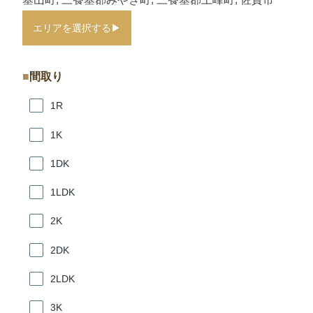
エリアを選択する
▶
間取り
1R
1K
1DK
1LDK
2K
2DK
2LDK
3K