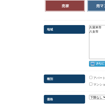
地域
アパート
種別
マンショ
価格