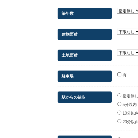
築年数
建物面積
土地面積
有
駐車場
指定無
駅からの徒歩
5分以内
10分以
20分以