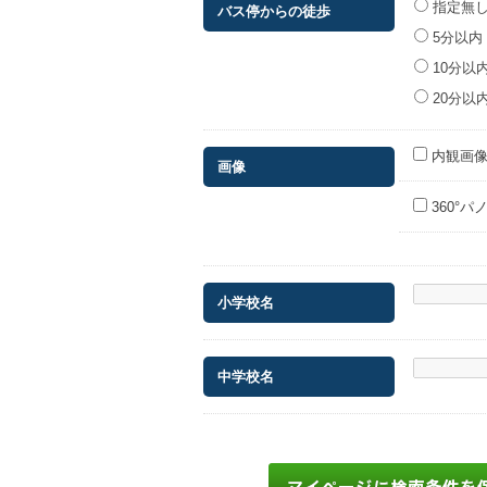
指定無
バス停からの徒歩
5分以内
10分以
20分以
内観画像
画像
360°
小学校名
中学校名