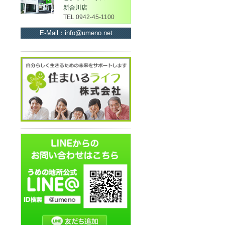
新合川店
TEL 0942-45-1100
E-Mail：info@umeno.net