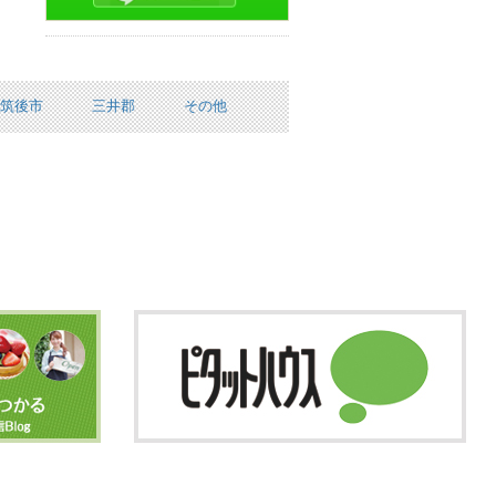
筑後市
三井郡
その他