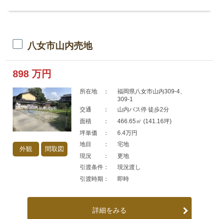
八女市山内売地
898
万円
所在地 ：
福岡県八女市山内309-4、
309-1
交通 ：
山内バス停 徒歩2分
面積 ：
466.65㎡ (141.16坪)
坪単価 ：
6.4万円
地目 ：
宅地
外観
間取図
現況 ：
更地
引渡条件：
現況渡し
引渡時期：
即時
詳細をみる