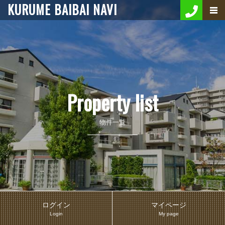
KURUME BAIBAI NAVI
Property list
物件一覧
ログイン
マイページ
Login
My page