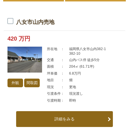
八女市山内売地
420
万円
所在地 ：
福岡県八女市山内382-1
382-10
交通 ：
山内バス停 徒歩5分
面積 ：
204㎡ (61.71坪)
坪単価 ：
6.8万円
地目 ：
畑
外観
間取図
現況 ：
更地
引渡条件：
現況渡し
引渡時期：
即時
詳細をみる