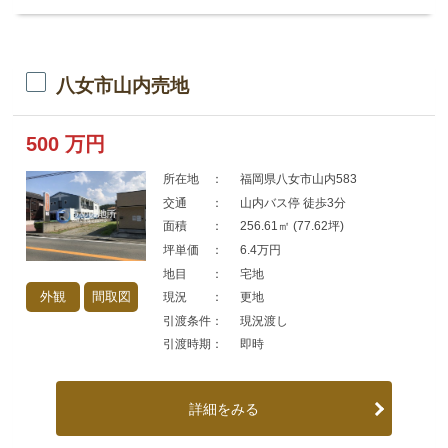
八女市山内売地
500
万円
所在地 ：
福岡県八女市山内583
交通 ：
山内バス停 徒歩3分
面積 ：
256.61㎡ (77.62坪)
坪単価 ：
6.4万円
地目 ：
宅地
外観
間取図
現況 ：
更地
引渡条件：
現況渡し
引渡時期：
即時
詳細をみる