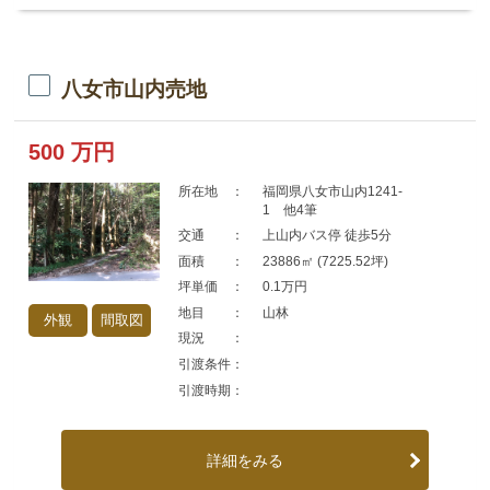
八女市山内売地
500
万円
所在地 ：
福岡県八女市山内1241-
1 他4筆
交通 ：
上山内バス停 徒歩5分
面積 ：
23886㎡ (7225.52坪)
坪単価 ：
0.1万円
地目 ：
山林
外観
間取図
現況 ：
引渡条件：
引渡時期：
詳細をみる