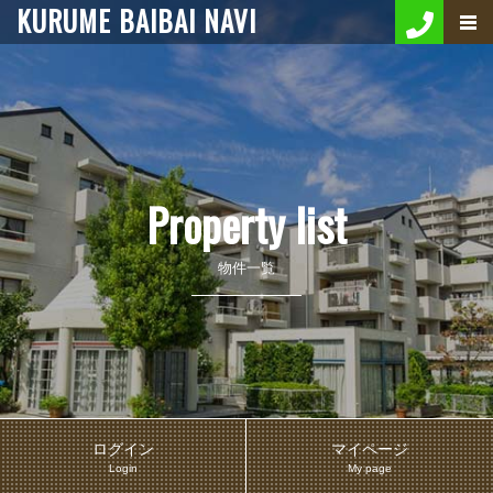
KURUME BAIBAI NAVI
Property list
物件一覧
ログイン
マイページ
Login
My page