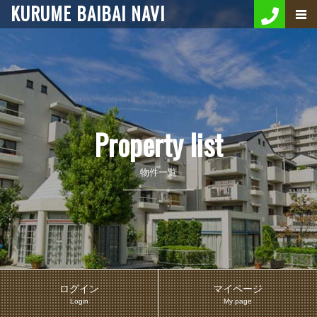
KURUME BAIBAI NAVI
Property list
物件一覧
ログイン
マイページ
Login
My page