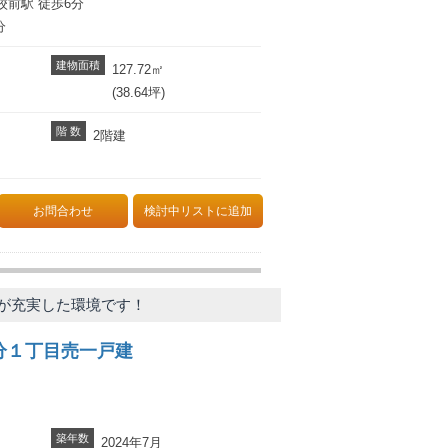
前駅 徒歩6分
分
建物面積
127.72㎡
(38.64坪)
階 数
2階建
お問合わせ
検討中リストに追加
施設が充実した環境です！
分１丁目売一戸建
築年数
2024年7月