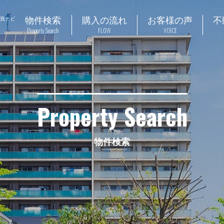
物件検索
購入の流れ
お客様の声
不
売買ナビ
Property Search
FLOW
VOICE
Property Search
物件検索