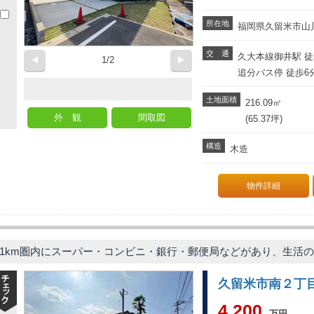
所在地
福岡県久留米市山川
交 通
久大本線御井駅 徒
◀
1/2
▶
追分バス停 徒歩6
土地面積
216.09
㎡
外 観
間取図
(65.37坪)
構造
木造
物件詳細
1km圏内にスーパー・コンビニ・銀行・郵便局などがあり、生活
久留米市南２丁
4,200
万円