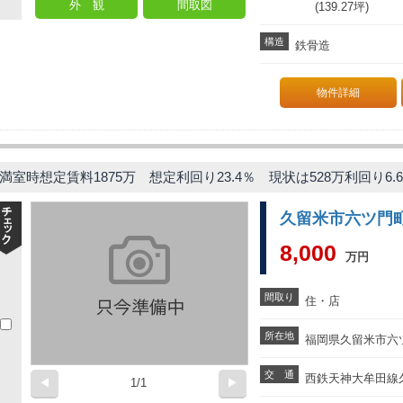
外 観
間取図
(139.27坪)
構造
鉄骨造
物件詳細
満室時想定賃料1875万 想定利回り23.4％ 現状は528万利回り6.
久留米市六ツ門
8,000
万円
間取り
住・店
所在地
福岡県久留米市六ツ
交 通
西鉄天神大牟田線久
◀
1/1
▶