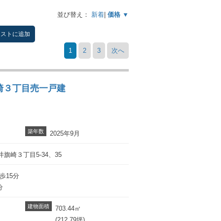
並び替え：
新着
|
価格 ▼
リストに追加
1
2
3
次へ
崎３丁目売一戸建
築年数
2025年9月
旗崎３丁目5-34、35
歩15分
分
建物面積
703.44㎡
(212.79坪)