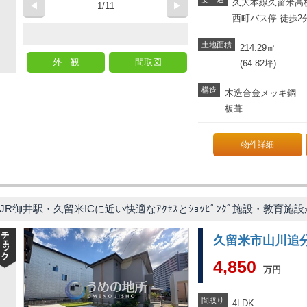
久大本線久留米高校
◀
1/11
▶
西町バス停 徒歩2
土地面積
214.29
㎡
外 観
間取図
(64.82坪)
構造
木造合金メッキ鋼
板葺
物件詳細
JR御井駅・久留米ICに近い快適なｱｸｾｽとｼｮｯﾋﾟﾝｸﾞ施設・教育
久留米市山川追
4,850
万円
間取り
4LDK