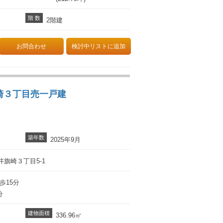
階 数
2階建
お問合わせ
検討中リストに追加
崎３丁目売一戸建
築年数
2025年9月
旗崎３丁目5-1
歩15分
分
建物面積
336.96㎡