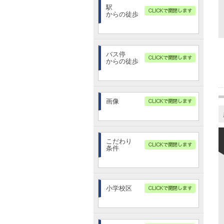
駅
からの徒歩
指定無し
3分以内
バス停
からの徒歩
5分以内
7分以内
指定無し
10分以内
3分以内
画像
15分以内
5分以内
20分以内
内観画像あり
7分以内
360°パノラマ画像あり
こだわり
10分以内
条件
15分以内
20分以内
平屋
小学校区