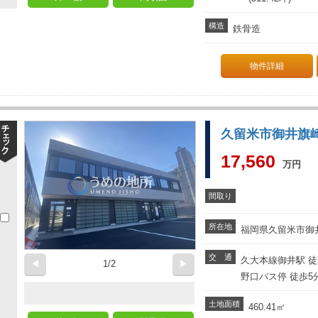
構造
鉄骨造
物件詳細
久留米市御井旗
17,560
万円
間取り
所在地
福岡県久留米市御井
交 通
久大本線御井駅 徒
◀
1/2
▶
野口バス停 徒歩5
土地面積
460.41
㎡