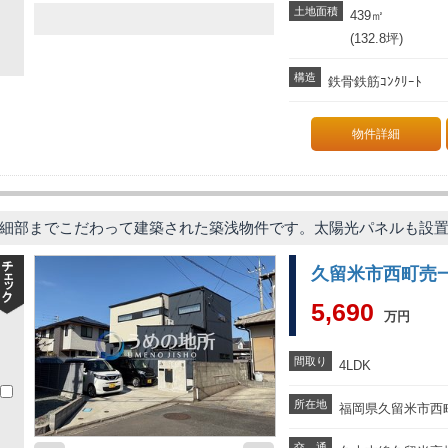
土地面積
439
㎡
(132.8坪)
構造
鉄骨鉄筋ｺﾝｸﾘｰﾄ
物件詳細
細部までこだわって建築された築浅物件です。太陽光パネルも設
久留米市西町売
5,690
万円
間取り
4LDK
所在地
福岡県久留米市西町2
交 通