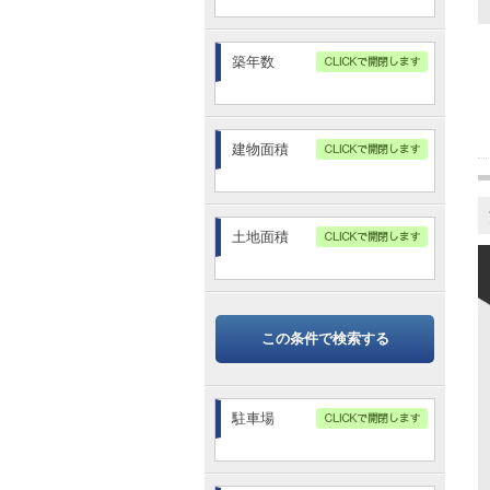
築年数
建物面積
～
土地面積
～
この条件で検索する
駐車場
有