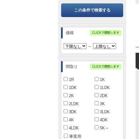
この条件で検索する
価格
～
間取り
1R
1K
1DK
1LDK
2K
2DK
2LDK
3K
3DK
3LDK
4K
4DK
4LDK
5K～
事業用