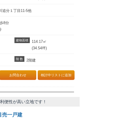
追分１丁目11-5他
歩8分
分
建物面積
114.17㎡
(34.54坪)
階 数
2階建
お問合わせ
検討中リストに追加
の利便性が高い立地です！
目売一戸建