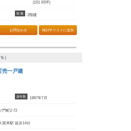
(101.93坪)
階 数
2階建
お問合わせ
検討中リストに追加
6％）
町売一戸建
築年数
1987年7月
門町2-72
留米駅 徒歩14分