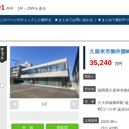
91
件中 1件～20件を表示
このページのチェックした物件を ▶
まとめてお問い合わせ
｜ ▶
まとめて検討中
久留米市御井旗
35,240
万円
間取り
所在地
福岡県久留米市御井
交 通
久大本線御井駅 徒
◀
1/2
▶
野口バス停 徒歩5
土地面積
1029.48
㎡
外 観
間取図
(311.42坪)