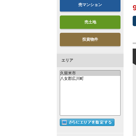
売マンション
売土地
投資物件
エリア