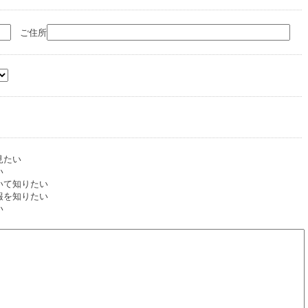
ご住所
見たい
い
いて知りたい
報を知りたい
い