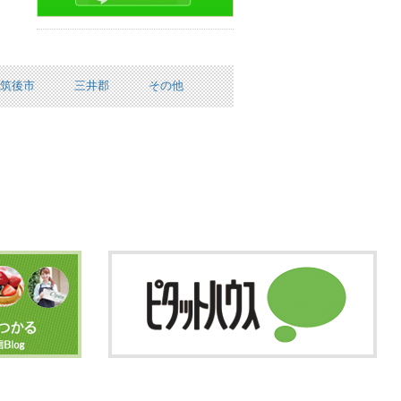
筑後市
三井郡
その他