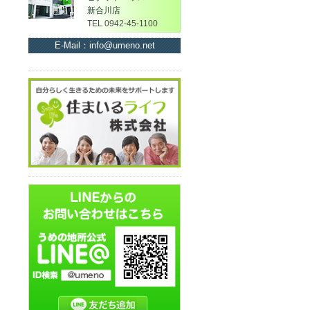
新合川店
TEL 0942-45-1100
E-Mail：info@umeno.net