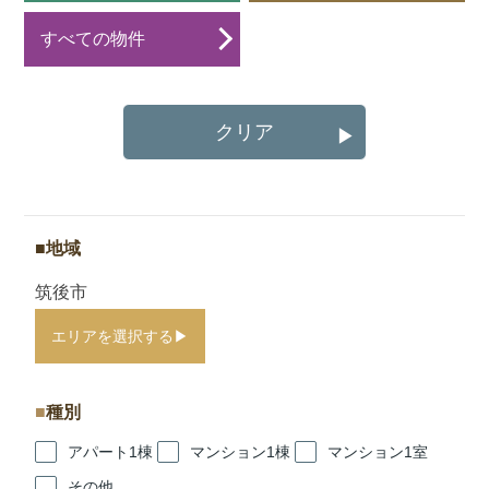
すべての物件
クリア
▶
地域
筑後市
エリアを選択する
▶
種別
アパート1棟
マンション1棟
マンション1室
その他